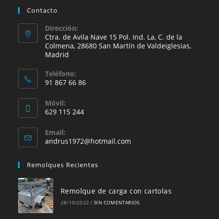
Contacto
Dirección:
Ctra. de Avila Nave 15 Pol. Ind. La, C. de la
Colmena, 28680 San Martín de Valdeiglesias,
Madrid
Teléfono:
91 867 66 86
Se
Móvil:
abre
629 115 244
en
Se
tu
Email:
abre
Se
andrus1972@hotmail.com
aplicación
en
abre
en
tu
Remolques Recientes
tu
aplicación
aplicación
Remolque de carga con cartolas
28/10/2022
/
SIN COMENTARIOS