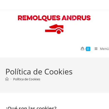
Ir
al
contenido
Menú
0
Política de Cookies
>
Política de Cookies
¿Qué son las cookies?