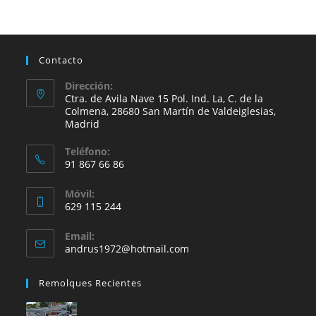
Contacto
Dirección:
Ctra. de Avila Nave 15 Pol. Ind. La, C. de la
Colmena, 28680 San Martín de Valdeiglesias,
Madrid
Teléfono:
91 867 66 86
Se
Móvil:
abre
629 115 244
en
Se
tu
Email:
abre
Se
andrus1972@hotmail.com
aplicación
en
abre
en
tu
Remolques Recientes
tu
aplicación
aplicación