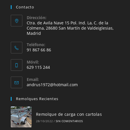
Contacto
Dirección:
Ctra. de Avila Nave 15 Pol. Ind. La, C. de la
Colmena, 28680 San Martín de Valdeiglesias,
Madrid
Teléfono:
91 867 66 86
Se
Móvil:
abre
629 115 244
en
Se
tu
Email:
abre
Se
andrus1972@hotmail.com
aplicación
en
abre
en
tu
Remolques Recientes
tu
aplicación
aplicación
Remolque de carga con cartolas
28/10/2022
/
SIN COMENTARIOS